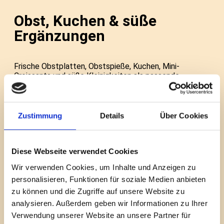
Obst, Kuchen & süße
Ergänzungen
Frische Obstplatten, Obstspieße, Kuchen, Mini-
Croissants und süße Kleinigkeiten als passende
Ergänzung zu Ihrem Catering.
Kaffee, Getränke &
Zustimmung
Details
Über Cookies
Geschirrservice
Diese Webseite verwendet Cookies
Kaffee, Tee, Wasser, Säfte und weitere Getränke
Wir verwenden Cookies, um Inhalte und Anzeigen zu
liefern wir auf Wunsch gemeinsam mit Tassen, Gläsern,
personalisieren, Funktionen für soziale Medien anbieten
Tellern und Besteck.
zu können und die Zugriffe auf unsere Website zu
analysieren. Außerdem geben wir Informationen zu Ihrer
Firmen-Catering &
Verwendung unserer Website an unsere Partner für