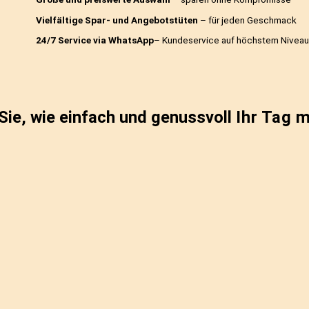
igkeit und echte
Lassen Sie sich von unserem Service verwö
n stehen im
stressfrei und voller Genuss!
Keine Abos oder Verpflichtungen
– Sie e
Kein Mindestbestellwert
– bestellen Sie,
Große und preiswerte Auswahl
– sparen 
Vielfältige Spar- und Angebotstüten
– f
24/7 Service via WhatsApp
– Kundeservic
 praktisch.
leben Sie, wie einfach und genussv