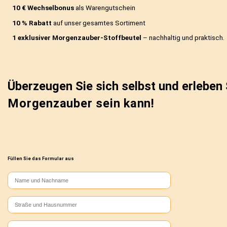
Unser Frühstückslieferservice steht für Qualität, Zuverläss
Kundenorientierung. Bei uns sind Sie keine Nummer, sonder
Mittelpunkt.
Sichern Sie sich Ihre Vorteile als Neukunde bei uns:
1 Monat Gratisversand
– ohne zusätzliche Kosten!
10 € Wechselbonus
als Warengutschein
10 % Rabatt
auf unser gesamtes Sortiment
1 exklusiver Morgenzauber-Stoffbeutel
– nachhaltig und
Überzeugen Sie sich selbst und er
Morgenzauber sein kann!