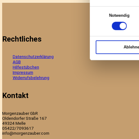
Diese Webs
Wir verwend
AGB und Datenschutzerklärung
können und 
Ich akzeptiere die
AGB
sowie die
Datenschutzerklärung
und 
unserer Web
Information
Rahmen Ihr
Einwilligungsa
Not