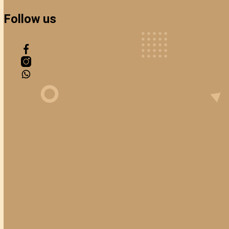
Rechtliches
Datenschutzerklärung
AGB
Hilfestübchen
Impressum
Widerrufsbelehrung
Kontakt
Morgenzauber GbR
Oldendorfer Straße 167
49324 Melle
05422/7093617
info@morgenzauber.com
Follow us