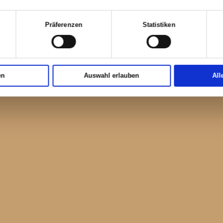
Zustimmung
Details
eite verwendet Cookies
en Cookies, um Inhalte und Anzeigen zu personalisieren, Fun
die Zugriffe auf unsere Website zu analysieren. Außerdem ge
stimme zu, dass meine Daten gespeichert werden.
site an unsere Partner für soziale Medien, Werbung und Anal
en möglicherweise mit weiteren Daten zusammen, die Sie ihnen
er Nutzung der Dienste gesammelt haben.
uswahl
wendig
Präferenzen
Stat